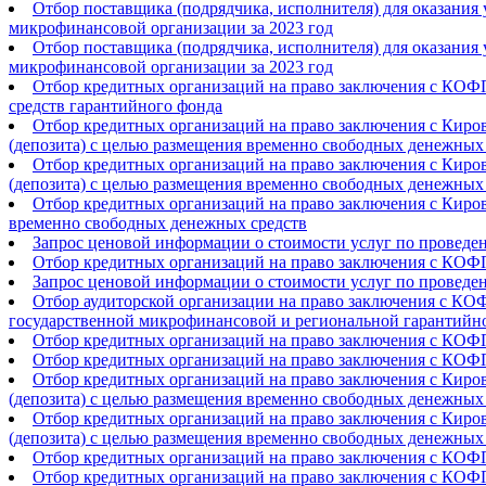
Отбор поставщика (подрядчика, исполнителя) для оказания
микрофинансовой организации за 2023 год
Отбор поставщика (подрядчика, исполнителя) для оказания
микрофинансовой организации за 2023 год
Отбор кредитных организаций на право заключения с КОФ
средств гарантийного фонда
Отбор кредитных организаций на право заключения с Киро
(депозита) с целью размещения временно свободных денежных
Отбор кредитных организаций на право заключения с Киро
(депозита) с целью размещения временно свободных денежных
Отбор кредитных организаций на право заключения с Киров
временно свободных денежных средств
Запрос ценовой информации о стоимости услуг по проведени
Отбор кредитных организаций на право заключения с КОФ
Запрос ценовой информации о стоимости услуг по проведени
Отбор аудиторской организации на право заключения с К
государственной микрофинансовой и региональной гарантийно
Отбор кредитных организаций на право заключения с КОФ
Отбор кредитных организаций на право заключения с КОФ
Отбор кредитных организаций на право заключения с Киро
(депозита) с целью размещения временно свободных денежных
Отбор кредитных организаций на право заключения с Киро
(депозита) с целью размещения временно свободных денежных
Отбор кредитных организаций на право заключения с КОФ
Отбор кредитных организаций на право заключения с КОФ