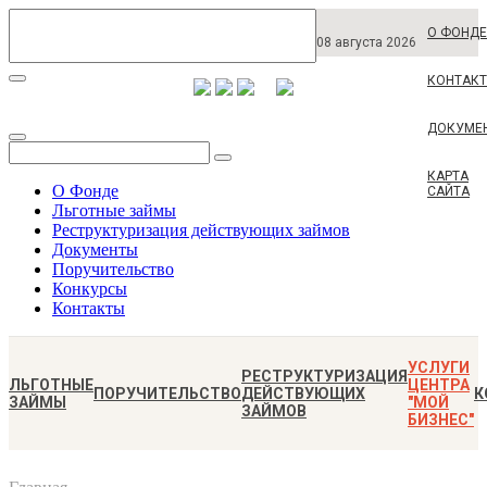
О ФОНДЕ
08 августа 2026
КОНТАК
ДОКУМЕ
КАРТА
О Фонде
САЙТА
Льготные займы
Реструктуризация действующих займов
Документы
Поручительство
Конкурсы
Контакты
УСЛУГИ
РЕСТРУКТУРИЗАЦИЯ
ЛЬГОТНЫЕ
ЦЕНТРА
ПОРУЧИТЕЛЬСТВО
ДЕЙСТВУЮЩИХ
К
ЗАЙМЫ
"МОЙ
ЗАЙМОВ
БИЗНЕС"