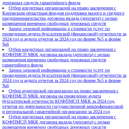
денежных средств гарантийного фонда
Отбор кредитных организаций на право заключения с
Кировским областным фондом поддержки малого и среднего
предпринимательства договора вклада (депозита) с целью
размещения временно свободных денежных средств
Запрос ценовой информации о стоимости услуг по
проведению аудита бухгалтерской (финансовой) отчетности за
2024 год и аудита отчетов за 2024 год по форме №5 и форме
№6
Отбор кредитных организаций на право заключения с
КОФПМСП МКК договора вклада (депозита) с целью
размещения временно свободных денежных средств
гарантийного фонда
Запрос ценовой информации о стоимости услуг по
проведению аудита бухгалтерской (финансовой) отчетности за
2024 год и аудита отчетов за 2024 год по форме №5 и форме
№6
Отбор аудиторской организации на право заключения с
КОФПМСП МКК договора на проведение аудита
бухгалтерской отчетности КОФПМСП МКК за 2024 год,
отчетов по деятельности государственной микрофинансовой
и региональной гарантийной организации за 2024 год
Отбор кредитных организаций на право заключения с
КОФПМСП МКК договора вклада (депозита) с целью
размещения временно свободных денежных средств