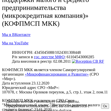
предпринимательства
(микрокредитная компания)»
(КОФПМСП МКК)
Мы в ВКонтакте
Мы на YouTube
ИНН/ОГРН: 4345045088/1024301308448
Р/н записи в
гос. реестре МФО
: 61104543000285
Дата внесения в реестр: 02.08.2011
КОФПМСП МКК является членом Саморегулируемой
организации
«Микрофинансирование и Развитие»
(СРО
«Мир»).
Дата вступления 23.12.2020
Юридический адрес СРО «МиР»:
107078, г. Москва Орликов переулок, д.5, стр.1, этаж 2, пом.11
КОФПМСП МКК исключен из СРО Союз
Данный веб-сайт использует cookie-файлы.
"Микрофинансовый альянс "Институты развития малого и
Продолжая использовать сайт, вы соглашаетесь с
Ок
среднего бизнеса" 23.11.2020
использованием сайтом cookie-файлов.