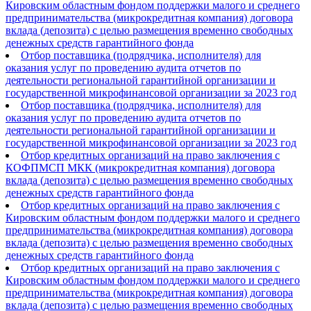
Кировским областным фондом поддержки малого и среднего
предпринимательства (микрокредитная компания) договора
вклада (депозита) с целью размещения временно свободных
денежных средств гарантийного фонда
Отбор поставщика (подрядчика, исполнителя) для
оказания услуг по проведению аудита отчетов по
деятельности региональной гарантийной организации и
государственной микрофинансовой организации за 2023 год
Отбор поставщика (подрядчика, исполнителя) для
оказания услуг по проведению аудита отчетов по
деятельности региональной гарантийной организации и
государственной микрофинансовой организации за 2023 год
Отбор кредитных организаций на право заключения с
КОФПМСП МКК (микрокредитная компания) договора
вклада (депозита) с целью размещения временно свободных
денежных средств гарантийного фонда
Отбор кредитных организаций на право заключения с
Кировским областным фондом поддержки малого и среднего
предпринимательства (микрокредитная компания) договора
вклада (депозита) с целью размещения временно свободных
денежных средств гарантийного фонда
Отбор кредитных организаций на право заключения с
Кировским областным фондом поддержки малого и среднего
предпринимательства (микрокредитная компания) договора
вклада (депозита) с целью размещения временно свободных