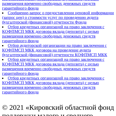
размещения временно свободных денежных средств
гарантийного фонда
Сообщение-запрос о предоставлении ценовой информации
(запрос цен) о стоимости услуг по проведению аудита
бухгалтерской (финансовой) отчетности Фонда
Отбор кредитных организаций на право заключения с
КОФПМСП МКК договора вклада (депозита) с целью
размещения временно свободных денежных средств
гарантийного фонда
Отбор аудиторской организации на право заключения с
КОФПМСП МКК договора на проведение аудита
бухгалтерской (финансовой) отчетности КОФПМСП МКК
Отбор кредитных организаций на право заключения с
КОФПМСП МКК договора вклада (депозита) с целью
размещения временно свободных денежных средств
гарантийного фонда
Отбор кредитных организаций на право заключения с
КОФПМСП МКК договора вклада (депозита) с целью
размещения временно свободных денежных средств
гарантийного фонда
© 2021 «Кировский областной фонд
поддержки малого и среднего