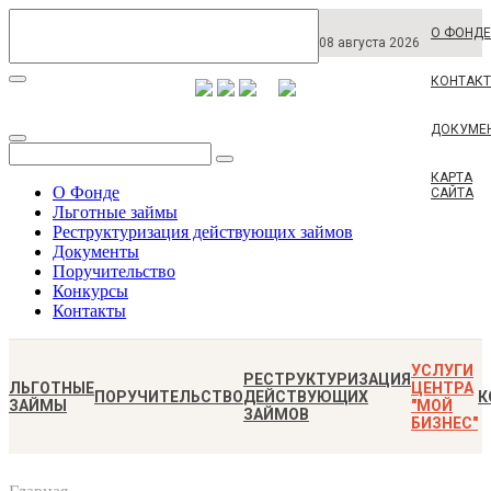
О ФОНДЕ
08 августа 2026
КОНТАК
ДОКУМЕ
КАРТА
О Фонде
САЙТА
Льготные займы
Реструктуризация действующих займов
Документы
Поручительство
Конкурсы
Контакты
УСЛУГИ
РЕСТРУКТУРИЗАЦИЯ
ЛЬГОТНЫЕ
ЦЕНТРА
ПОРУЧИТЕЛЬСТВО
ДЕЙСТВУЮЩИХ
К
ЗАЙМЫ
"МОЙ
ЗАЙМОВ
БИЗНЕС"