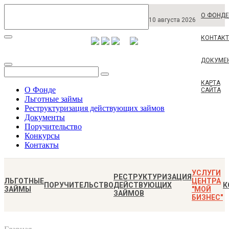
О ФОНДЕ
10 августа 2026
КОНТАК
ДОКУМЕ
КАРТА
О Фонде
САЙТА
Льготные займы
Реструктуризация действующих займов
Документы
Поручительство
Конкурсы
Контакты
УСЛУГИ
РЕСТРУКТУРИЗАЦИЯ
ЛЬГОТНЫЕ
ЦЕНТРА
ПОРУЧИТЕЛЬСТВО
ДЕЙСТВУЮЩИХ
К
ЗАЙМЫ
"МОЙ
ЗАЙМОВ
БИЗНЕС"